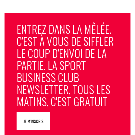
ENTREZ DANS LA MÊLÉE.
C'EST À VOUS DE SIFFLER
LE COUP D'ENVOI DE LA
PARTIE. LA SPORT
BUSINESS CLUB
NEWSLETTER, TOUS LES
MATINS, C'EST GRATUIT
JE M'INSCRIS