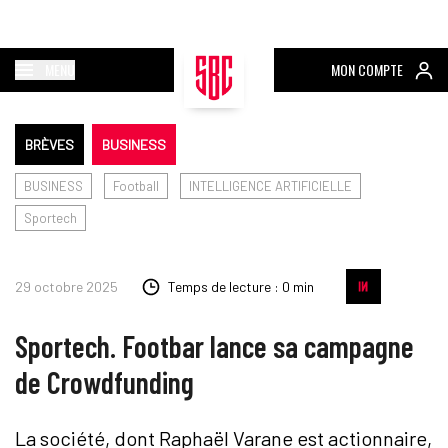
MENU
MON COMPTE
BRÈVES
BUSINESS
BUSINESS
Football
INTELLIGENCE ARTIFICIELLE
Sportech
29 octobre 2025
Temps de lecture : 0 min
Sportech. Footbar lance sa campagne
de Crowdfunding
La société, dont Raphaël Varane est actionnaire,