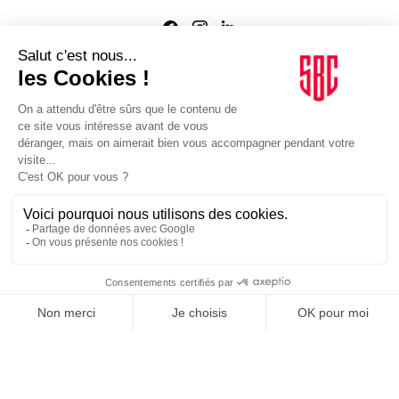
Agence web
:
Novius
Je m'inscris à la newsletter Sport Business Club
JE M'INSCRIS