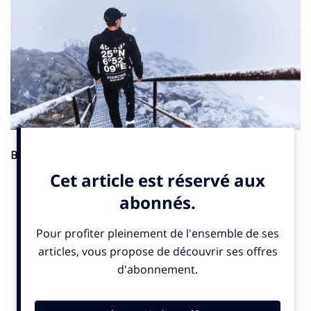
Business
. Celio a collaboré une troisième année consécutive
avec Chamonix-Mont-Blanc pour « célébrer l’esprit de la
montagne ». La collection textile comprend des polos, des t-
shirts, des sweat-shirts, des vestes zippées, des accessoires
comme des bonnets et une doudoune. Le guide de haut
montagne Tristan Knoertzer est l’ambassadeur de cette
collection indique un communiqué.
© SportBusiness.Club décembre 2024