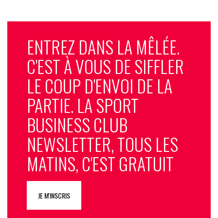
ENTREZ DANS LA MÊLÉE.
C'EST À VOUS DE SIFFLER
LE COUP D'ENVOI DE LA
PARTIE. LA SPORT
BUSINESS CLUB
NEWSLETTER, TOUS LES
MATINS, C'EST GRATUIT
JE M'INSCRIS