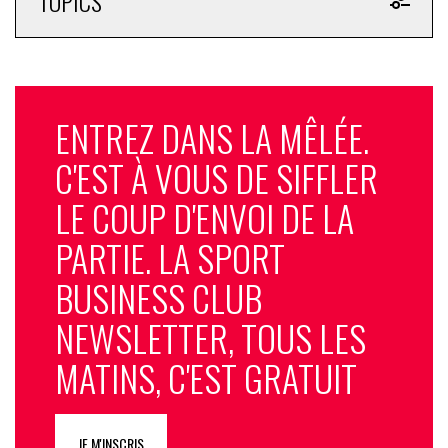
TOPICS
ENTREZ DANS LA MÊLÉE.
C'EST À VOUS DE SIFFLER
LE COUP D'ENVOI DE LA
PARTIE. LA SPORT
BUSINESS CLUB
NEWSLETTER, TOUS LES
MATINS, C'EST GRATUIT
JE M'INSCRIS