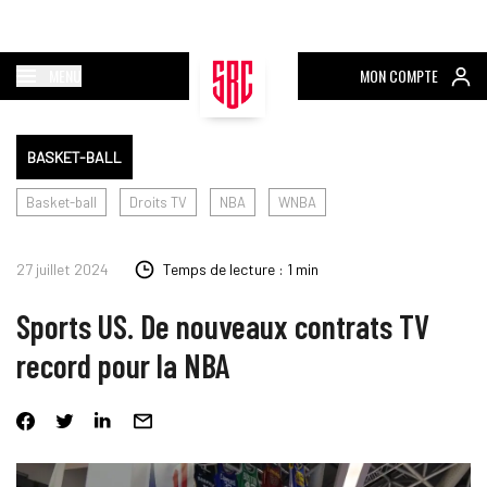
MENU
MON COMPTE
BASKET-BALL
Basket-ball
Droits TV
NBA
WNBA
27 juillet 2024
Temps de lecture : 1 min
Sports US. De nouveaux contrats TV
record pour la NBA