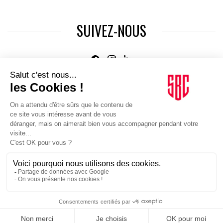
SUIVEZ-NOUS
Agence web
:
Novius