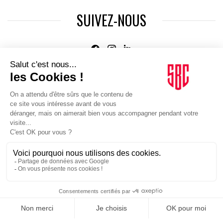
SUIVEZ-NOUS
Agence web
:
Novius