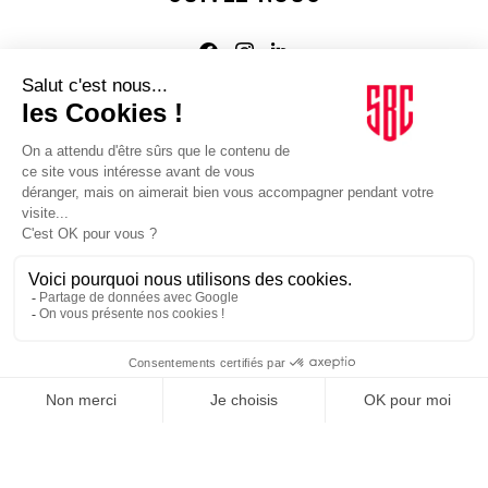
Agence web
:
Novius
Je m'inscris à la newsletter Sport Business Club
JE M'INSCRIS