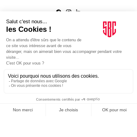
Agence web
:
Novius
Je m'inscris à la newsletter Sport Business Club
JE M'INSCRIS