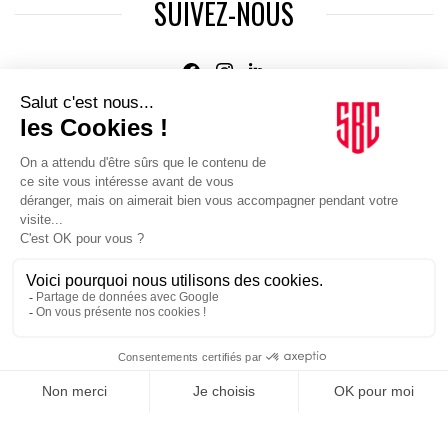
SUIVEZ-NOUS
Agence web
:
Novius