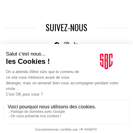
SUIVEZ-NOUS
Agence web
:
Novius