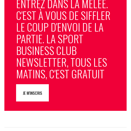
ENTREZ DANS LA MÊLÉE.
C'EST À VOUS DE SIFFLER
LE COUP D'ENVOI DE LA
PARTIE. LA SPORT
BUSINESS CLUB
NEWSLETTER, TOUS LES
MATINS, C'EST GRATUIT
JE M'INSCRIS