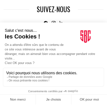
SUIVEZ-NOUS
Agence web
:
Novius