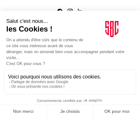
Agence web
:
Novius
Je m'inscris à la newsletter Sport Business Club
JE M'INSCRIS