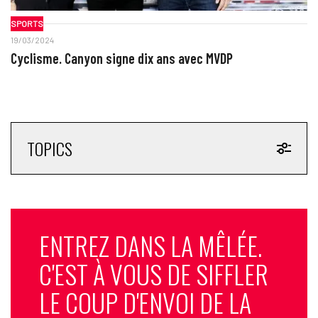
SPORTS
19/03/2024
Cyclisme. Canyon signe dix ans avec MVDP
TOPICS
ENTREZ DANS LA MÊLÉE.
C'EST À VOUS DE SIFFLER
LE COUP D'ENVOI DE LA