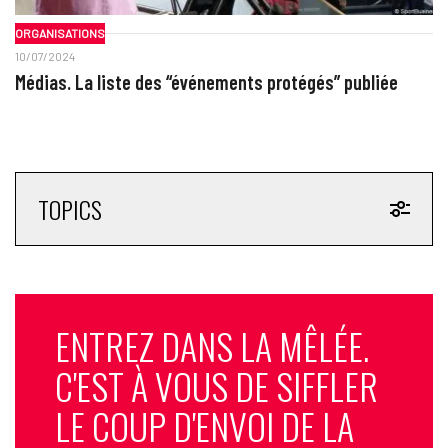
ORGANISATIONS
10/07/2024
Médias. La liste des “événements protégés” publiée
TOPICS
ENTREZ DANS LA MÊLÉE.
C'EST À VOUS DE SIFFLER
LE COUP D'ENVOI DE LA