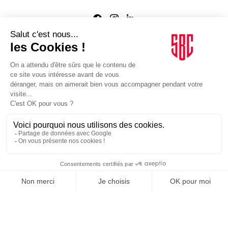
Agence web
:
Novius
Je m'inscris à la newsletter Sport Business Club
JE M'INSCRIS