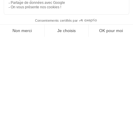
09/03/2026
Distribution. Alltricks ouvre son premier magasin dans
Paris
Le spécialiste français du vélo et du running poursuit son
développement physique. L’enseigne renforce sa stratégie
omnicanale avec une nouvelle implantation dans…