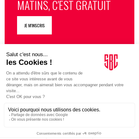
MATINS, C'EST GRATUIT
JE M'INSCRIS
1
11
12
13
14
15
16
17
24
…
…
SUIVEZ-NOUS