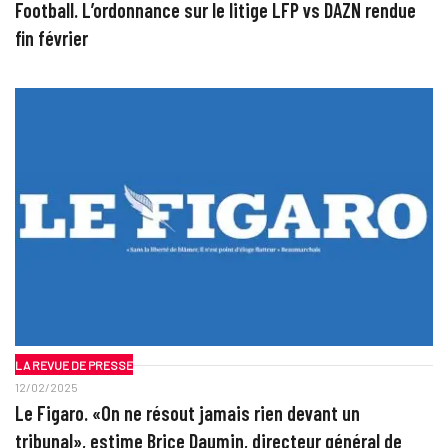
Football. L’ordonnance sur le litige LFP vs DAZN rendue
fin février
LA REVUE DE PRESSE
12/02/2025
Le Figaro. «On ne résout jamais rien devant un
tribunal», estime Brice Daumin, directeur général de