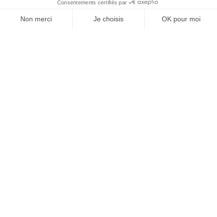
capitale.
SPONSORING
04/05/2026
Ski. Kappa s’associe aux équipes de France
À l’approche des Jeux d’hiver 2030, l'équipementier renforce sa
stratégie dans les disciplines de glisse.