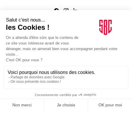
Agence web
:
Novius
Je m'inscris à la newsletter Sport Business Club
JE M'INSCRIS