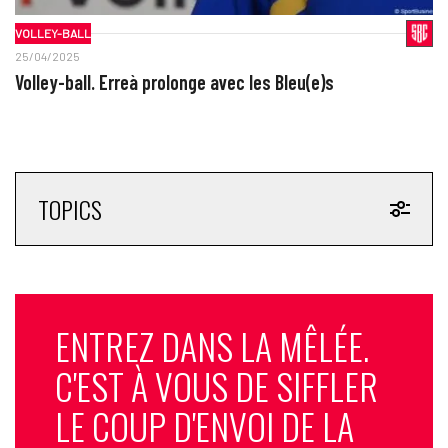
VOLLEY-BALL
25/04/2025
Volley-ball. Erreà prolonge avec les Bleu(e)s
TOPICS
ENTREZ DANS LA MÊLÉE.
C'EST À VOUS DE SIFFLER
LE COUP D'ENVOI DE LA