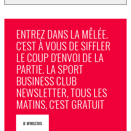
ENTREZ DANS LA MÊLÉE.
C'EST À VOUS DE SIFFLER
LE COUP D'ENVOI DE LA
PARTIE. LA SPORT
BUSINESS CLUB
NEWSLETTER, TOUS LES
MATINS, C'EST GRATUIT
JE M'INSCRIS