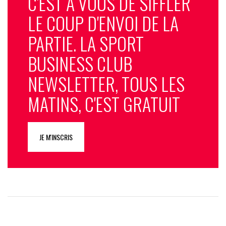
C'EST À VOUS DE SIFFLER
LE COUP D'ENVOI DE LA
PARTIE. LA SPORT
BUSINESS CLUB
NEWSLETTER, TOUS LES
MATINS, C'EST GRATUIT
JE M'INSCRIS