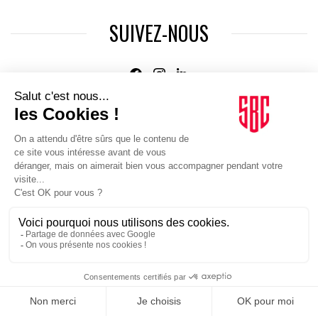
SUIVEZ-NOUS
Agence web
:
Novius