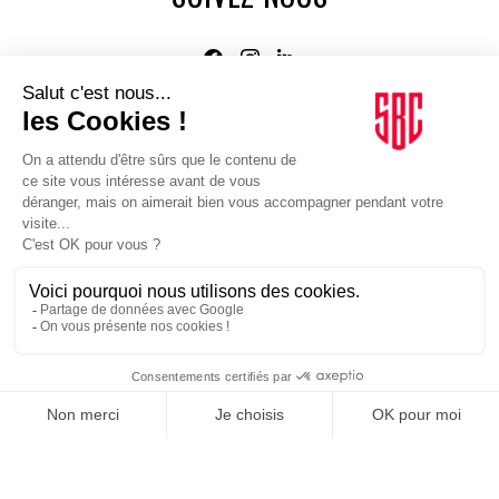
Agence web
:
Novius
Je m'inscris à la newsletter Sport Business Club
JE M'INSCRIS