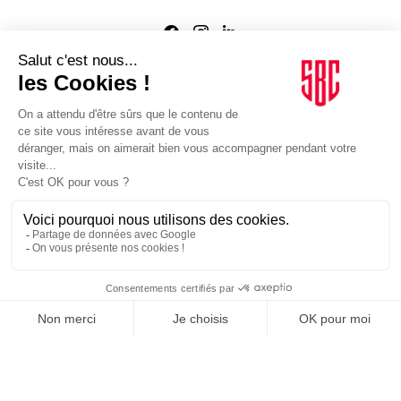
Agence web
:
Novius
Je m'inscris à la newsletter Sport Business Club
JE M'INSCRIS