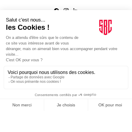
Agence web
:
Novius
Je m'inscris à la newsletter Sport Business Club
JE M'INSCRIS