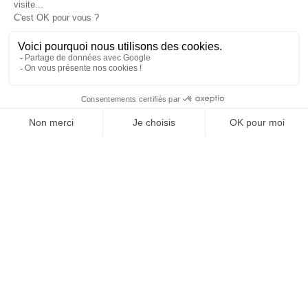
SUIVEZ-NOUS
Agence web
:
Novius