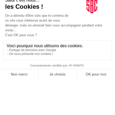
PERSONNALITÉS
15/01/2026
Le Monde. Comment Gianni Infantino a vu ses
rémunations s’envoler en dix ans de règne à la FIFA
Football. Le Monde - Jeudi 15 janvier 2026.