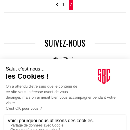
1
2
SUIVEZ-NOUS
Agence web
:
Novius