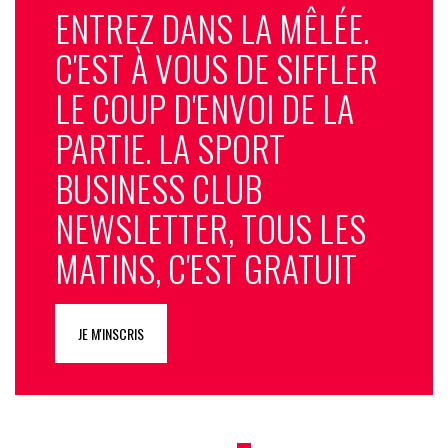
ENTREZ DANS LA MÊLÉE.
C'EST À VOUS DE SIFFLER
LE COUP D'ENVOI DE LA
PARTIE. LA SPORT
BUSINESS CLUB
NEWSLETTER, TOUS LES
MATINS, C'EST GRATUIT
JE M'INSCRIS