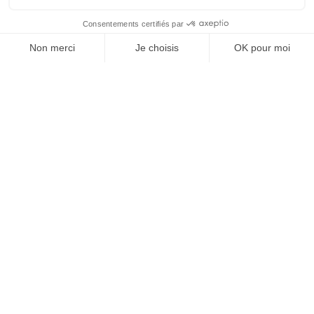
PARTIE. LA SPORT
BUSINESS CLUB
NEWSLETTER, TOUS LES
MATINS, C'EST GRATUIT
JE M'INSCRIS
1
2
3
4