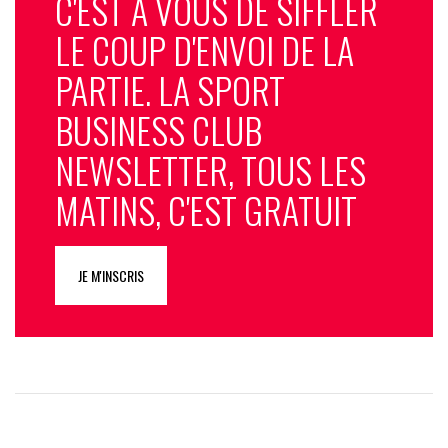
C'EST À VOUS DE SIFFLER
LE COUP D'ENVOI DE LA
PARTIE. LA SPORT
BUSINESS CLUB
NEWSLETTER, TOUS LES
MATINS, C'EST GRATUIT
JE M'INSCRIS