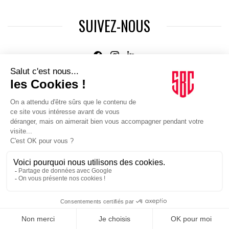
SUIVEZ-NOUS
Agence web
:
Novius