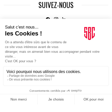
SUIVEZ-NOUS
Agence web
:
Novius