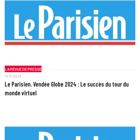
LA REVUE DE PRESSE
11/11/2024
Le Parisien. Vendée Globe 2024 : Le succès du tour du
monde virtuel