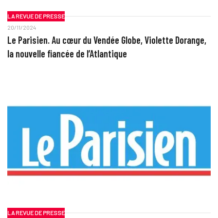
LA REVUE DE PRESSE
20/11/2024
Le Parisien. Au cœur du Vendée Globe, Violette Dorange,
la nouvelle fiancée de l’Atlantique
LA REVUE DE PRESSE