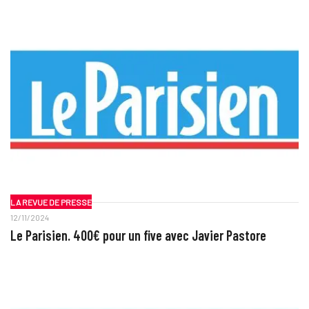
LA REVUE DE PRESSE
12/11/2024
Le Parisien. 400€ pour un five avec Javier Pastore