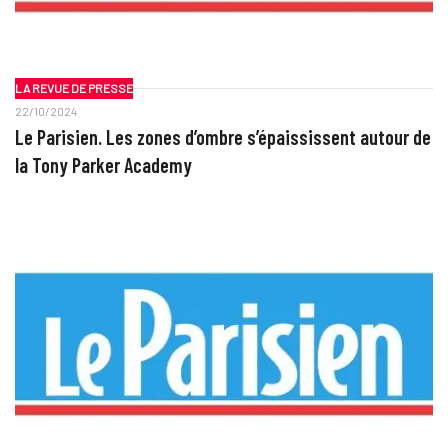
LA REVUE DE PRESSE
22/10/2024
Le Parisien. Les zones d’ombre s’épaississent autour de
la Tony Parker Academy