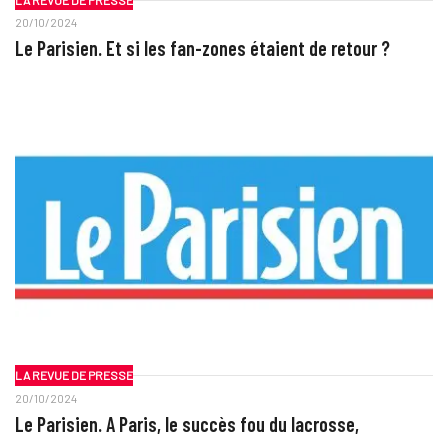
20/10/2024
Le Parisien. Et si les fan-zones étaient de retour ?
LA REVUE DE PRESSE
20/10/2024
Le Parisien. A Paris, le succès fou du lacrosse,