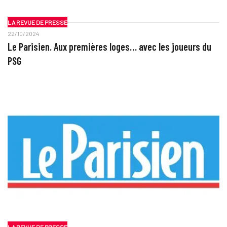
LA REVUE DE PRESSE
22/10/2024
Le Parisien. Aux premières loges… avec les joueurs du
PSG
LA REVUE DE PRESSE