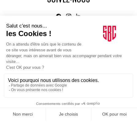
Agence web
:
Novius
Je m'inscris à la newsletter Sport Business Club
JE M'INSCRIS