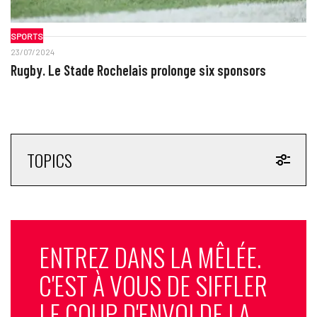
SPORTS
23/07/2024
Rugby. Le Stade Rochelais prolonge six sponsors
TOPICS
ENTREZ DANS LA MÊLÉE.
C'EST À VOUS DE SIFFLER
LE COUP D'ENVOI DE LA