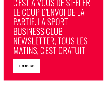
C'EST À VOUS DE SIFFLER
LE COUP D'ENVOI DE LA
PARTIE. LA SPORT
BUSINESS CLUB
NEWSLETTER, TOUS LES
MATINS, C'EST GRATUIT
JE M'INSCRIS