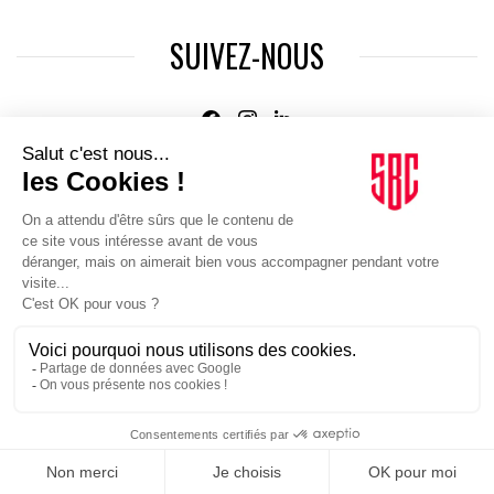
SUIVEZ-NOUS
Agence web
:
Novius