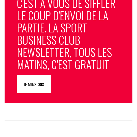
C'EST À VOUS DE SIFFLER
LE COUP D'ENVOI DE LA
PARTIE. LA SPORT
BUSINESS CLUB
NEWSLETTER, TOUS LES
MATINS, C'EST GRATUIT
JE M'INSCRIS