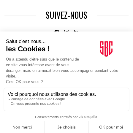
SUIVEZ-NOUS
Agence web
:
Novius