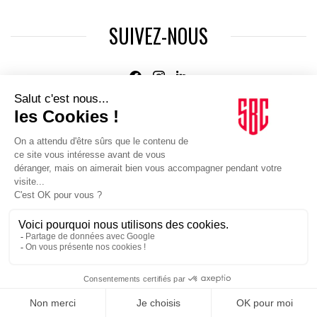
SUIVEZ-NOUS
Agence web
:
Novius