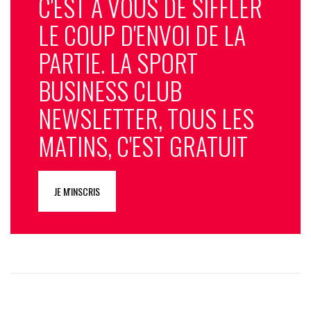
C'EST À VOUS DE SIFFLER
LE COUP D'ENVOI DE LA
PARTIE. LA SPORT
BUSINESS CLUB
NEWSLETTER, TOUS LES
MATINS, C'EST GRATUIT
JE M'INSCRIS