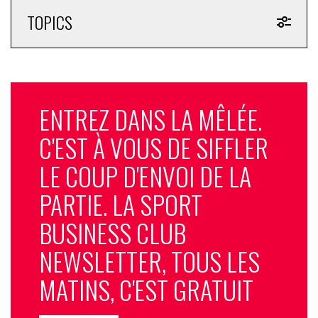
TOPICS
ENTREZ DANS LA MÊLÉE.
C'EST À VOUS DE SIFFLER
LE COUP D'ENVOI DE LA
PARTIE. LA SPORT
BUSINESS CLUB
NEWSLETTER, TOUS LES
MATINS, C'EST GRATUIT