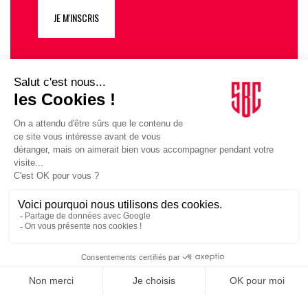
JE M'INSCRIS
1
10
11
12
13
14
15
16
…
SUIVEZ-NOUS