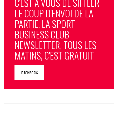
C'EST À VOUS DE SIFFLER
LE COUP D'ENVOI DE LA
PARTIE. LA SPORT
BUSINESS CLUB
NEWSLETTER, TOUS LES
MATINS, C'EST GRATUIT
JE M'INSCRIS