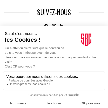
SUIVEZ-NOUS
Agence web
:
Novius