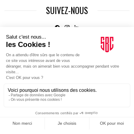
SUIVEZ-NOUS
Agence web
:
Novius