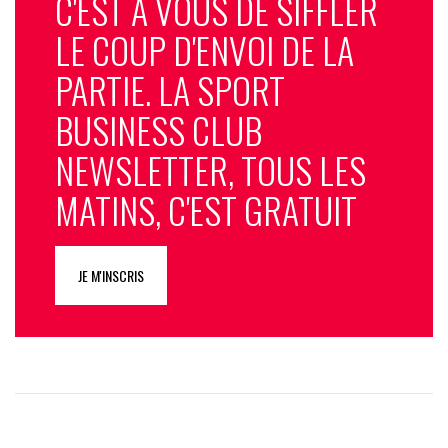
C'EST À VOUS DE SIFFLER
LE COUP D'ENVOI DE LA
PARTIE. LA SPORT
BUSINESS CLUB
NEWSLETTER, TOUS LES
MATINS, C'EST GRATUIT
JE M'INSCRIS