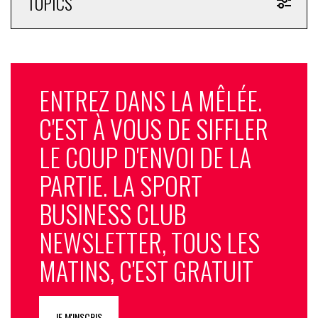
TOPICS
ENTREZ DANS LA MÊLÉE.
C'EST À VOUS DE SIFFLER
LE COUP D'ENVOI DE LA
PARTIE. LA SPORT
BUSINESS CLUB
NEWSLETTER, TOUS LES
MATINS, C'EST GRATUIT
JE M'INSCRIS