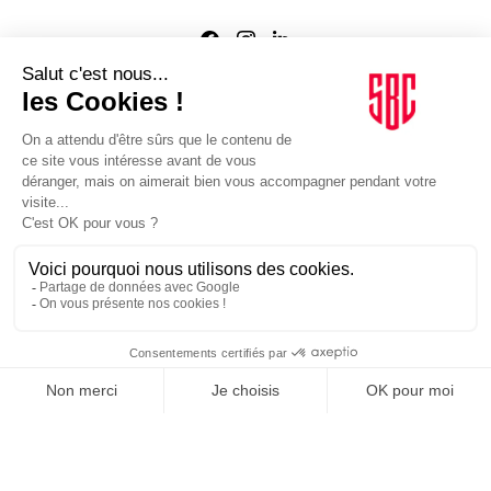
Agence web
:
Novius
Je m'inscris à la newsletter Sport Business Club
JE M'INSCRIS