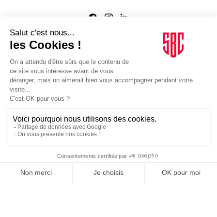
Agence web
:
Novius
Je m'inscris à la newsletter Sport Business Club
JE M'INSCRIS