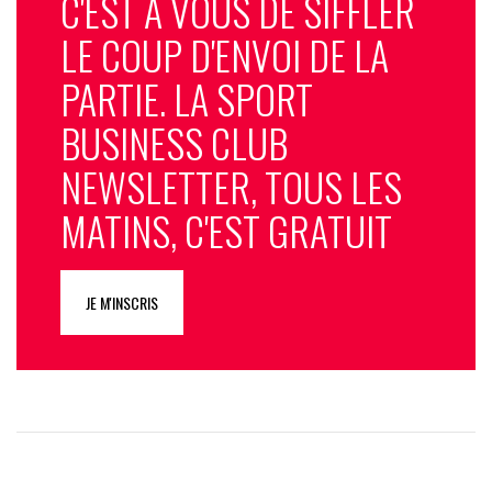
C'EST À VOUS DE SIFFLER
LE COUP D'ENVOI DE LA
PARTIE. LA SPORT
BUSINESS CLUB
NEWSLETTER, TOUS LES
MATINS, C'EST GRATUIT
JE M'INSCRIS