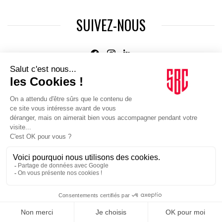
SUIVEZ-NOUS
Agence web
:
Novius