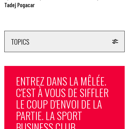
Tadej Pogacar
TOPICS
ENTREZ DANS LA MÊLÉE.
C'EST À VOUS DE SIFFLER
LE COUP D'ENVOI DE LA
PARTIE. LA SPORT
BUSINESS CLUB