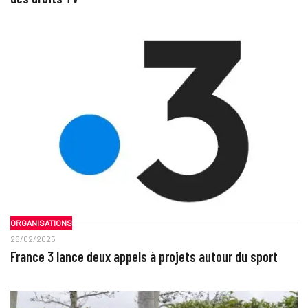
ORGANISATIONS
26/02/2025
France 3 lance deux appels à projets autour du sport