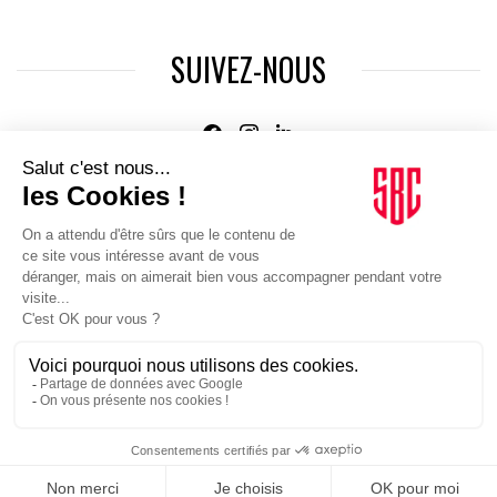
SUIVEZ-NOUS
Agence web
:
Novius