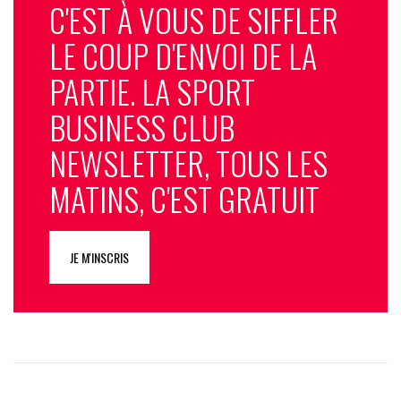
C'EST À VOUS DE SIFFLER
LE COUP D'ENVOI DE LA
PARTIE. LA SPORT
BUSINESS CLUB
NEWSLETTER, TOUS LES
MATINS, C'EST GRATUIT
JE M'INSCRIS