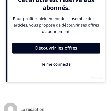
avec un pic à 765 000, soit la meilleure audience historique
hors football pour la chaîne. La finale dames a réuni 166 000
spectateurs en moyenne (pic 289 000).
Sur l’ensemble du tournoi, 4,1 millions de téléspectateurs ont
regardé les matchs, avec une part d’audience de 1,6 %, en
hausse d’un point par rapport à 2025. La plateforme numérique
a elle aussi performé avec 1,4 million de visiteurs uniques, 9,6
millions de pages vues et 5,5 millions de vidéos lancées.
© SportBusiness.Club – février 2026
La rédaction