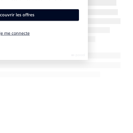
tion prend en charge une partie des frais logistiques. Chaque
1 000 dollars. Un hébergement est également prévu : deux
ou, pour ceux qui optent pour une autre solution, une
 euros
En US$
Évol. vs 2024
293 000
5 000 000
+38,9%
146 500
2 500 000
+38,9%
081 836
1 260 000
+26,0%
66 676
660 000
+24,5%
3 440
400 000
+23,1%