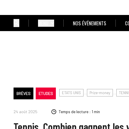
MENU
NOS ÉVÉNEMENTS
C
ETATS UNIS
Prize-money
TENNI
BRÈVES
ETUDES
24 août 2025
Temps de lecture : 1 min
Tennis. Combien gagnent les 