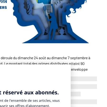
se déroule du dimanche 24 août au dimanche 7 septembre à
d. Le montant total des primes distribuées atteint 90
un communiqué
publié mercredi 6 août. Cette enveloppe
minin recevront chacun 5 millions de dollars (4,3 millions
illion de dollars par rapport à 2024. La dotation offerte aux
e de Roland-Garros ou de Wimbledon, confirmant la position
teur du Grand Chelem.