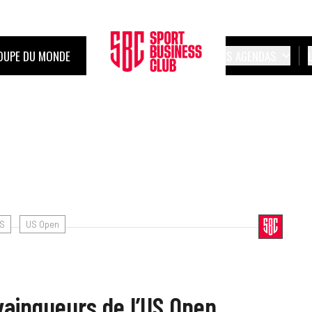
OUPE DU MONDE
LES AGENDAS
S
US Open
vainqueurs de l’US Open