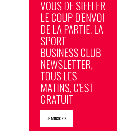
VOUS DE SIFFLER
LE COUP D'ENVOI
DE LA PARTIE. LA
SPORT
BUSINESS CLUB
NEWSLETTER,
TOUS LES
MATINS, C'EST
GRATUIT
JE M'INSCRIS