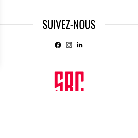
SUIVEZ-NOUS
Agence web
:
Novius