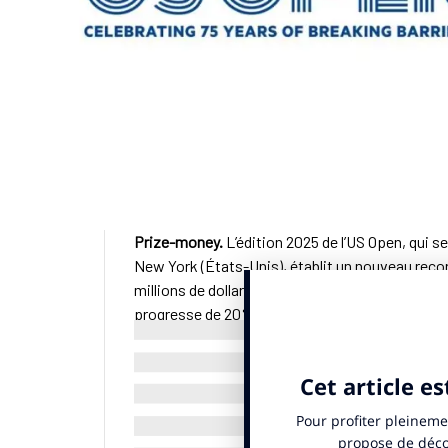
Prize-money.
L’édition 2025 de l’US Open, qui 
New York (États-Unis), établit un nouveau recor
millions de dollars (76,8 millions d’euros), selon
progresse de 20%
par rapport à 2024
.
Les deux vainqueurs des tournois masculin et fé
d’euros). Ce gain représente une hausse de 1,4 m
champions new-yorkais dépasse désormais cell
de l’US Open comme le tournoi le plus rémunéra