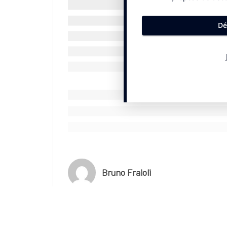
En complément des primes sportives, l’organisa
joueur bénéficie d’une indemnité de voyage de 
chambres dans l’hôtel officiel des participants 
allocation de 600 dollars par jour.
© SportBusiness.Club – Août 2025
Primes à l’US Open 2025
Simples (messieurs et dames)
Résultat
En
Vainqueur
4 
Finaliste
2 
Bruno Fraioli
Demi-finaliste
1 
Quart de finaliste
5
Huitième de finaliste
34