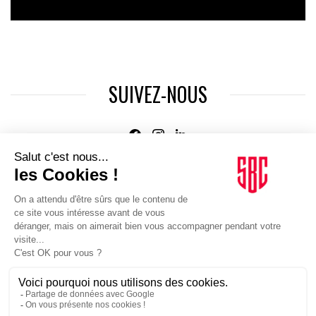
SUIVEZ-NOUS
Agence web
:
Novius