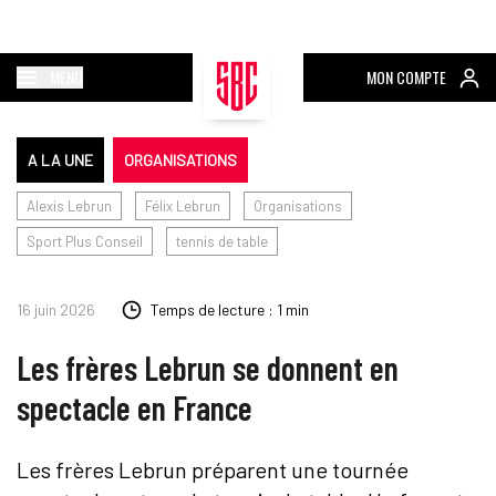
MENU
MON COMPTE
A LA UNE
ORGANISATIONS
Alexis Lebrun
Félix Lebrun
Organisations
Sport Plus Conseil
tennis de table
16 juin 2026
Temps de lecture : 1 min
Les frères Lebrun se donnent en
spectacle en France
Les frères Lebrun préparent une tournée