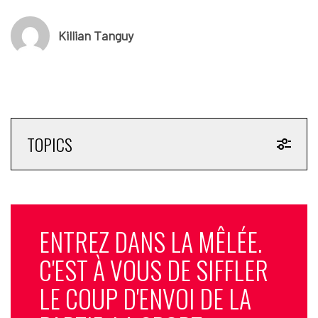
Killian Tanguy
TOPICS
ENTREZ DANS LA MÊLÉE.
C'EST À VOUS DE SIFFLER
LE COUP D'ENVOI DE LA