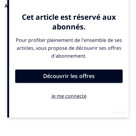
Agences.
Comquest accompagne la Fédération française de
tennis de table (FFTT) dans la conception de sa campagne
marketing 2026. Elle a pour mission de «
faire rayonner un
sport populaire, spectaculaire, accessible
», indique
un post
LinkedIn
publié jeudi 21 mai 2026. L’agence accompagne donc
une nouvelle fédération. Elle a récemment réalisé le
nouveau
logo de l’équipe de France de triathlon
.
© SportBusiness.Club – Mai 2025