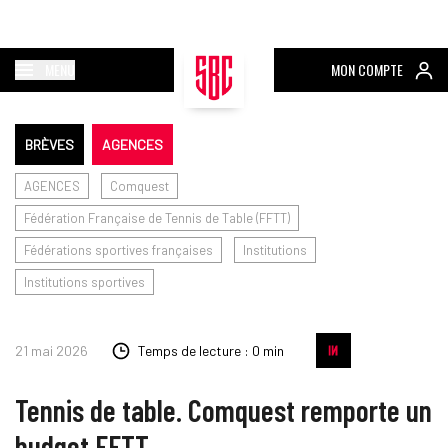
MENU
MON COMPTE
BRÈVES
AGENCES
AGENCES
Comquest
Fédération Française de Tennis de Table (FFTT)
Fédérations sportives françaises
Institutions
Institutions sportives
21 mai 2026
Temps de lecture : 0 min
Tennis de table. Comquest remporte un
budget FFTT