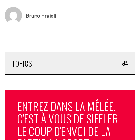
Bruno Fraioli
TOPICS
ENTREZ DANS LA MÊLÉE.
C'EST À VOUS DE SIFFLER
LE COUP D'ENVOI DE LA