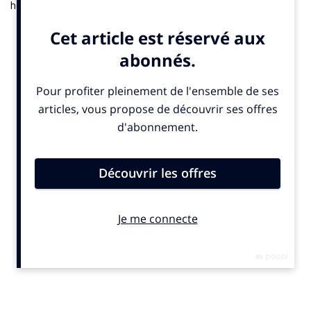
hommage à son ambassadeur Novak Djokovic avec une
collection capsule baptisée
From a Crocodile to the GOAT
.
Acronyme de
Greatest Of All Time
(le plus grand de tous les
temps), “GOAT” signifie aussi chèvre en anglais : l’animal
remplace le crocodile iconique pour saluer le joueur serbe. La
gamme, composée de cinq pièces limitées, a été lancée dans
le flagship Lacoste de New York (États-Unis), en présence du
champion. Conçue avec l’agence BETC, la campagne inclut une
activation sur X : les premiers fans ayant qualifié Djokovic de
“GOAT” recevront un article. Lacoste avait déjà détourné son
logo en faveur d’espèces menacées.
© SportBusiness.Club – Août 2025