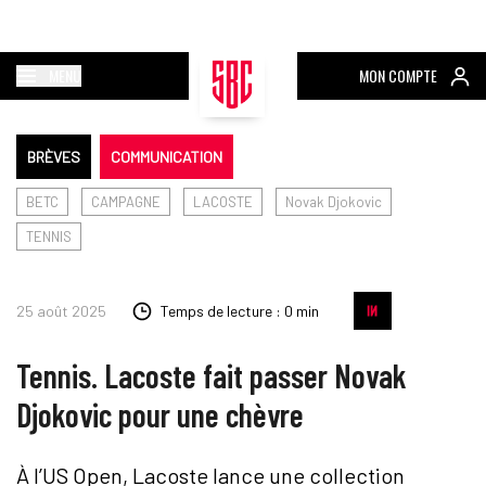
MENU
MON COMPTE
BRÈVES
COMMUNICATION
BETC
CAMPAGNE
LACOSTE
Novak Djokovic
TENNIS
25 août 2025
Temps de lecture : 0 min
Tennis. Lacoste fait passer Novak
Djokovic pour une chèvre
À l’US Open, Lacoste lance une collection