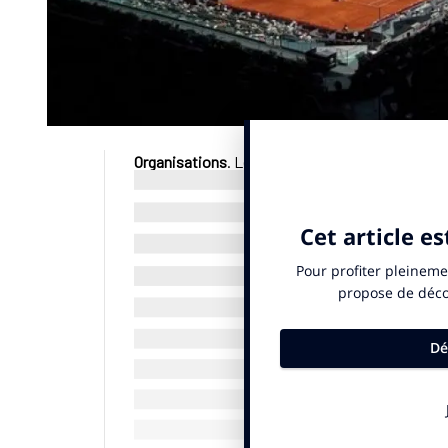
Organisations
. Le Mutua Madrid Open, tournoi 
espagnole du 21 avril au 4 mai 2025, a dû interr
panne d’électricité massive affectant toute la 
spectateurs ont été invités à quitter le stade,
coupure de courant paralyse les deux pays : trai
panne exceptionnelle par son ampleur n’était p
© SportBusiness.Club Avril 2025