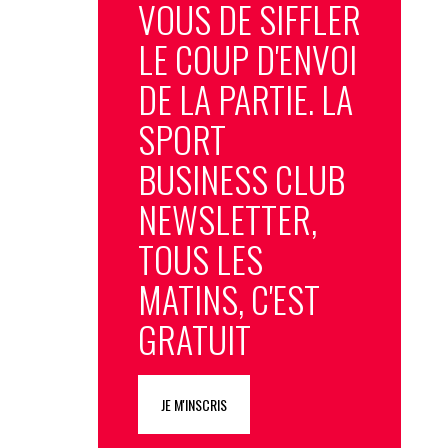
VOUS DE SIFFLER
LE COUP D'ENVOI
DE LA PARTIE. LA
SPORT
BUSINESS CLUB
NEWSLETTER,
TOUS LES
MATINS, C'EST
GRATUIT
JE M'INSCRIS