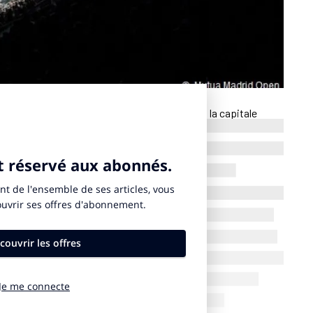
Masters ATP 1000 et WTA 1000, organisé dans la capitale
ompre l’ensemble des matchs ce lundi 28 avril. En cause : une
péninsule Ibérique, Espagne et Portugal compris. Tous les
 ont demandé les organisateurs dans
un communiqué
. La
ns et aéroports sont également à l’arrêt. L’origine de cette
as connue en début de soirée.